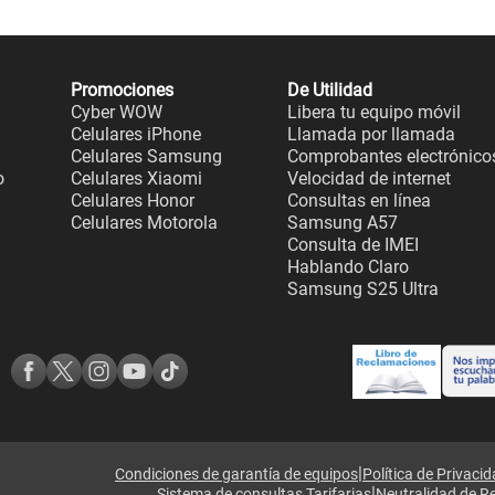
Promociones
De Utilidad
Cyber WOW
Libera tu equipo móvil
Celulares iPhone
Llamada por llamada
Celulares Samsung
Comprobantes electrónico
o
Celulares Xiaomi
Velocidad de internet
Celulares Honor
Consultas en línea
Celulares Motorola
Samsung A57
Consulta de IMEI
Hablando Claro
Samsung S25 Ultra
|
Condiciones de garantía de equipos
Política de Privaci
|
Sistema de consultas Tarifarias
Neutralidad de R