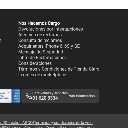
Nos Hacemos Cargo
Devoluciones por interrupciones
Atención de reclamos
s
Consulta de reclamos
Adquirientes iPhone 6, 6S y SE
Mensaje de Seguridad
Libro de Reclamaciones
Consideraciones
Términos y Condiciones de Tienda Claro
Legales de marketplace
Para ventas y servicios
Para información
01 620 3334
|
|
|
dad
Derechos ARCO
Términos y condiciones de la web
|
|
ed
Sistema de Consulta de Deudas
Legal y regulatorio