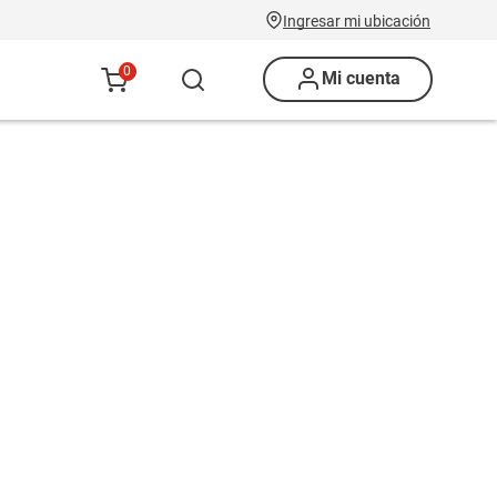
Ingresar mi ubicación
0
Mi cuenta