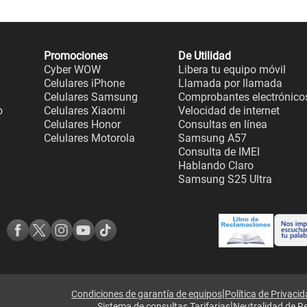
Promociones
De Utilidad
Cyber WOW
Libera tu equipo móvil
Celulares iPhone
Llamada por llamada
Celulares Samsung
Comprobantes electrónico
o
Celulares Xiaomi
Velocidad de internet
Celulares Honor
Consultas en línea
Celulares Motorola
Samsung A57
Consulta de IMEI
Hablando Claro
Samsung S25 Ultra
|
Condiciones de garantía de equipos
Política de Privaci
|
Sistema de consultas Tarifarias
Neutralidad de R