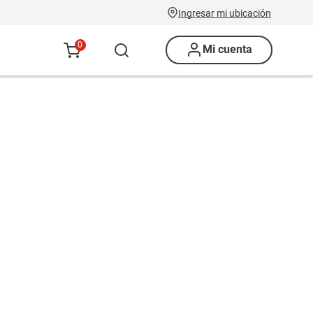
Ingresar mi ubicación
0
Mi cuenta