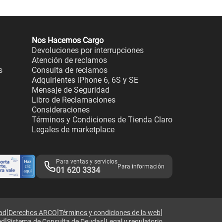
Nos Hacemos Cargo
Devoluciones por interrupciones
Atención de reclamos
s
Consulta de reclamos
Adquirientes iPhone 6, 6S y SE
Mensaje de Seguridad
Libro de Reclamaciones
Consideraciones
Términos y Condiciones de Tienda Claro
Legales de marketplace
Para ventas y servicios
Para información
01 620 3334
|
|
|
dad
Derechos ARCO
Términos y condiciones de la web
|
|
ed
Sistema de Consulta de Deudas
Legal y regulatorio