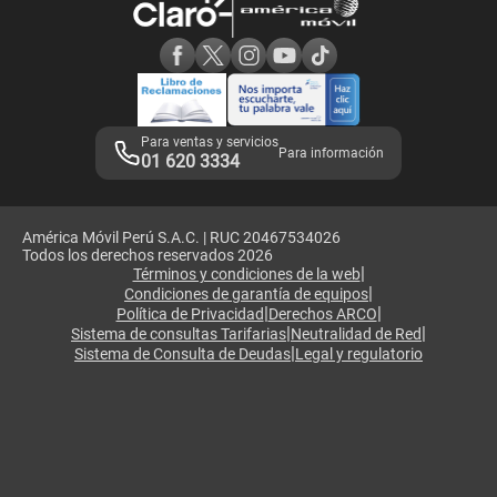
Consulta de reclamos
Consulta de IMEI
Adquirientes iPhone 6, 6S y SE
Hablando Claro
Mensaje de Seguridad
Samsung S25 Ultra
Consideraciones
Términos y Condiciones de Tienda Claro
Libro de Reclamaciones
Legales de marketplace
Para ventas y servicios
Para información
01 620 3334
América Móvil Perú S.A.C. | RUC 20467534026
Todos los derechos reservados 2026
|
Términos y condiciones de la web
|
Condiciones de garantía de equipos
|
|
Política de Privacidad
Derechos ARCO
|
|
Sistema de consultas Tarifarias
Neutralidad de Red
|
Sistema de Consulta de Deudas
Legal y regulatorio