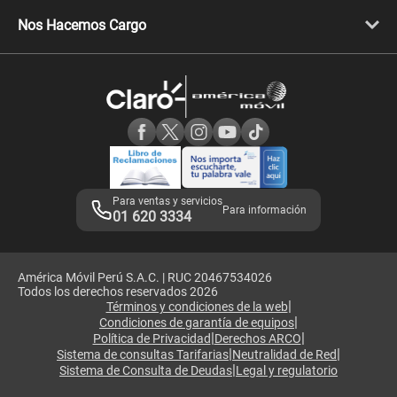
Libera tu equipo móvil
Celulares Honor
Llamada por llamada
Celulares Motorola
Nos Hacemos Cargo
Comprobantes electrónicos
Velocidad de internet
Devoluciones por interrupciones
Consultas en línea
Atención de reclamos
Samsung A57
Consulta de reclamos
Consulta de IMEI
Adquirientes iPhone 6, 6S y SE
Hablando Claro
Mensaje de Seguridad
Samsung S25 Ultra
Consideraciones
Términos y Condiciones de Tienda Claro
Libro de Reclamaciones
Legales de marketplace
Para ventas y servicios
Para información
01 620 3334
América Móvil Perú S.A.C. | RUC 20467534026
Todos los derechos reservados 2026
|
Términos y condiciones de la web
|
Condiciones de garantía de equipos
|
|
Política de Privacidad
Derechos ARCO
|
|
Sistema de consultas Tarifarias
Neutralidad de Red
|
Sistema de Consulta de Deudas
Legal y regulatorio