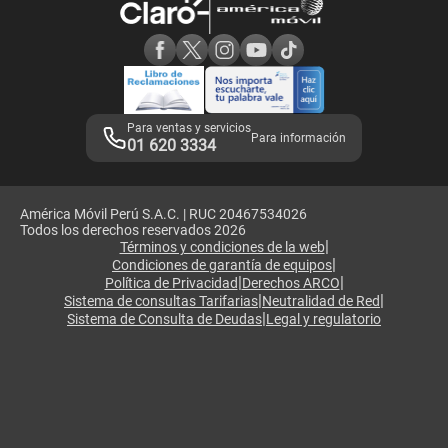
Consulta de reclamos
Consulta de IMEI
Adquirientes iPhone 6, 6S y SE
Hablando Claro
Mensaje de Seguridad
Samsung S25 Ultra
Consideraciones
Términos y Condiciones de Tienda Claro
Libro de Reclamaciones
Legales de marketplace
Para ventas y servicios
Para información
01 620 3334
América Móvil Perú S.A.C. | RUC 20467534026
Todos los derechos reservados 2026
|
Términos y condiciones de la web
|
Condiciones de garantía de equipos
|
|
Política de Privacidad
Derechos ARCO
|
|
Sistema de consultas Tarifarias
Neutralidad de Red
|
Sistema de Consulta de Deudas
Legal y regulatorio