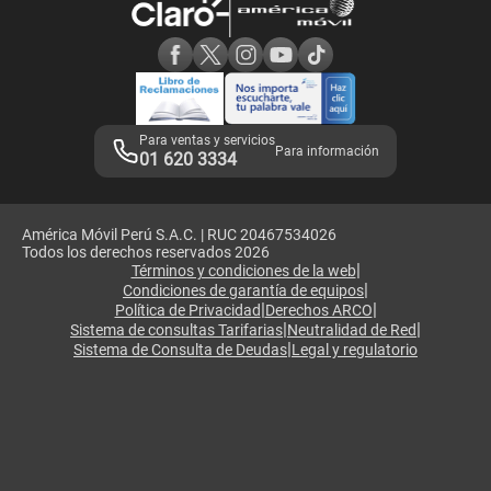
Consulta de reclamos
Consulta de IMEI
Adquirientes iPhone 6, 6S y SE
Hablando Claro
Mensaje de Seguridad
Samsung S25 Ultra
Consideraciones
Términos y Condiciones de Tienda Claro
Libro de Reclamaciones
Legales de marketplace
Para ventas y servicios
Para información
01 620 3334
América Móvil Perú S.A.C. | RUC 20467534026
Todos los derechos reservados 2026
|
Términos y condiciones de la web
|
Condiciones de garantía de equipos
|
|
Política de Privacidad
Derechos ARCO
|
|
Sistema de consultas Tarifarias
Neutralidad de Red
|
Sistema de Consulta de Deudas
Legal y regulatorio