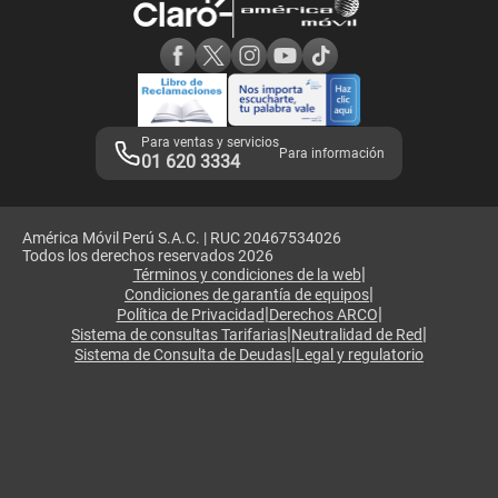
Consulta de reclamos
Consulta de IMEI
Adquirientes iPhone 6, 6S y SE
Hablando Claro
Mensaje de Seguridad
Samsung S25 Ultra
Consideraciones
Términos y Condiciones de Tienda Claro
Libro de Reclamaciones
Legales de marketplace
Para ventas y servicios
Para información
01 620 3334
América Móvil Perú S.A.C. | RUC 20467534026
Todos los derechos reservados 2026
|
Términos y condiciones de la web
|
Condiciones de garantía de equipos
|
|
Política de Privacidad
Derechos ARCO
|
|
Sistema de consultas Tarifarias
Neutralidad de Red
|
Sistema de Consulta de Deudas
Legal y regulatorio