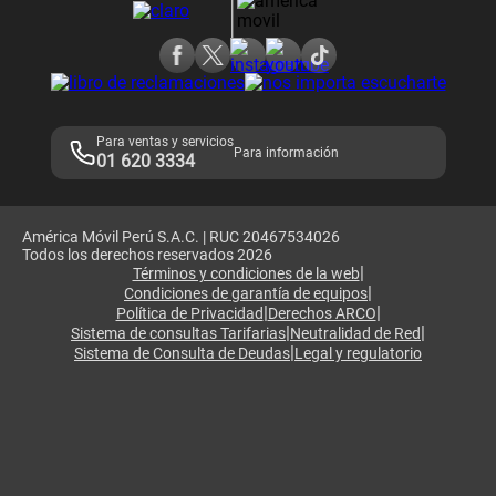
Consulta de reclamos
Consulta de IMEI
Adquirientes iPhone 6, 6S y SE
Hablando Claro
Mensaje de Seguridad
Samsung S25 Ultra
Consideraciones
Términos y Condiciones de Tienda Claro
Libro de Reclamaciones
Legales de marketplace
Para ventas y servicios
Para información
01 620 3334
América Móvil Perú S.A.C. | RUC 20467534026
Todos los derechos reservados 2026
|
Términos y condiciones de la web
|
Condiciones de garantía de equipos
|
|
Política de Privacidad
Derechos ARCO
|
|
Sistema de consultas Tarifarias
Neutralidad de Red
|
Sistema de Consulta de Deudas
Legal y regulatorio