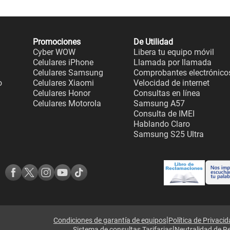
Promociones
De Utilidad
Cyber WOW
Libera tu equipo móvil
Celulares iPhone
Llamada por llamada
Celulares Samsung
Comprobantes electrónico
o
Celulares Xiaomi
Velocidad de internet
Celulares Honor
Consultas en línea
Celulares Motorola
Samsung A57
Consulta de IMEI
Hablando Claro
Samsung S25 Ultra
|
Condiciones de garantía de equipos
Política de Privaci
|
Sistema de consultas Tarifarias
Neutralidad de R