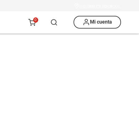
Ingresar mi ubicación
0
Mi cuenta