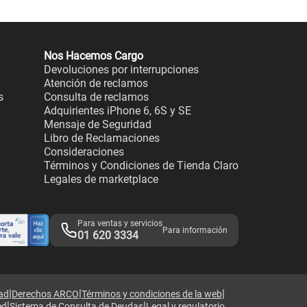
Nos Hacemos Cargo
Devoluciones por interrupciones
Atención de reclamos
s
Consulta de reclamos
Adquirientes iPhone 6, 6S y SE
Mensaje de Seguridad
Libro de Reclamaciones
Consideraciones
Términos y Condiciones de Tienda Claro
Legales de marketplace
Para ventas y servicios
Para información
01 620 3334
|
|
|
dad
Derechos ARCO
Términos y condiciones de la web
|
|
ed
Sistema de Consulta de Deudas
Legal y regulatorio