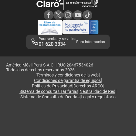
Consulta de reclamos
Consulta de IMEI
Adquirientes iPhone 6, 6S y SE
Hablando Claro
Mensaje de Seguridad
Samsung S25 Ultra
Consideraciones
Términos y Condiciones de Tienda Claro
Libro de Reclamaciones
Legales de marketplace
Para ventas y servicios
Para información
01 620 3334
América Móvil Perú S.A.C. | RUC 20467534026
Todos los derechos reservados 2026
|
Términos y condiciones de la web
|
Condiciones de garantía de equipos
|
|
Política de Privacidad
Derechos ARCO
|
|
Sistema de consultas Tarifarias
Neutralidad de Red
|
Sistema de Consulta de Deudas
Legal y regulatorio