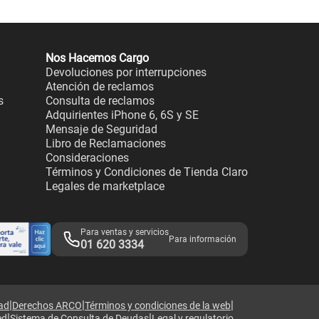
Nos Hacemos Cargo
Devoluciones por interrupciones
Atención de reclamos
s
Consulta de reclamos
Adquirientes iPhone 6, 6S y SE
Mensaje de Seguridad
Libro de Reclamaciones
Consideraciones
Términos y Condiciones de Tienda Claro
Legales de marketplace
Para ventas y servicios
Para información
01 620 3334
|
|
|
dad
Derechos ARCO
Términos y condiciones de la web
|
|
ed
Sistema de Consulta de Deudas
Legal y regulatorio