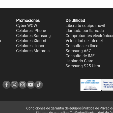
Promociones
De Utilidad
Cyber WOW
Libera tu equipo móvil
Celulares iPhone
Llamada por llamada
Celulares Samsung
Comprobantes electrónico
o
Celulares Xiaomi
Velocidad de internet
Celulares Honor
Consultas en línea
Celulares Motorola
Samsung A57
Consulta de IMEI
Hablando Claro
Samsung S25 Ultra
|
Condiciones de garantía de equipos
Política de Privaci
|
Sistema de consultas Tarifarias
Neutralidad de R