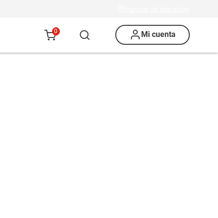
Ingresar mi ubicación
0
Mi cuenta