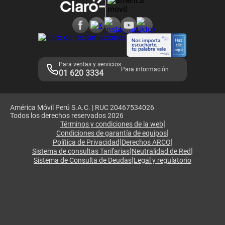
Consulta de reclamos
Consulta de IMEI
Adquirientes iPhone 6, 6S y SE
Hablando Claro
Mensaje de Seguridad
Samsung S25 Ultra
Consideraciones
Términos y Condiciones de Tienda Claro
Libro de Reclamaciones
Legales de marketplace
Para ventas y servicios
Para información
01 620 3334
América Móvil Perú S.A.C. | RUC 20467534026
Todos los derechos reservados 2026
|
Términos y condiciones de la web
|
Condiciones de garantía de equipos
|
|
Política de Privacidad
Derechos ARCO
|
|
Sistema de consultas Tarifarias
Neutralidad de Red
|
Sistema de Consulta de Deudas
Legal y regulatorio