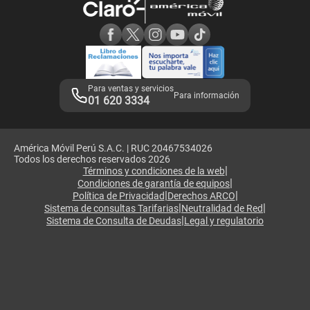
Consulta de reclamos
Consulta de IMEI
Adquirientes iPhone 6, 6S y SE
Hablando Claro
Mensaje de Seguridad
Samsung S25 Ultra
Consideraciones
Términos y Condiciones de Tienda Claro
Libro de Reclamaciones
Legales de marketplace
Para ventas y servicios
Para información
01 620 3334
América Móvil Perú S.A.C. | RUC 20467534026
Todos los derechos reservados 2026
|
Términos y condiciones de la web
|
Condiciones de garantía de equipos
|
|
Política de Privacidad
Derechos ARCO
|
|
Sistema de consultas Tarifarias
Neutralidad de Red
|
Sistema de Consulta de Deudas
Legal y regulatorio