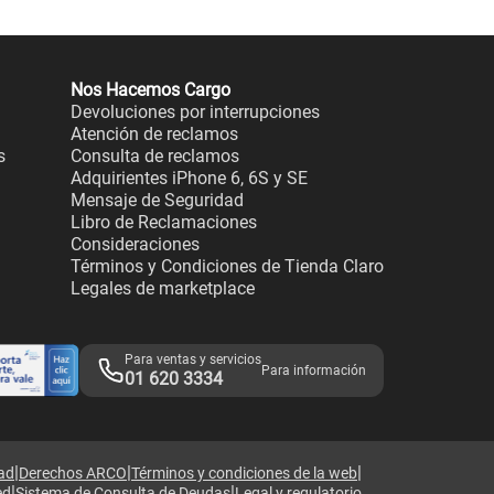
Nos Hacemos Cargo
Devoluciones por interrupciones
Atención de reclamos
s
Consulta de reclamos
Adquirientes iPhone 6, 6S y SE
Mensaje de Seguridad
Libro de Reclamaciones
Consideraciones
Términos y Condiciones de Tienda Claro
Legales de marketplace
Para ventas y servicios
Para información
01 620 3334
|
|
|
dad
Derechos ARCO
Términos y condiciones de la web
|
|
ed
Sistema de Consulta de Deudas
Legal y regulatorio