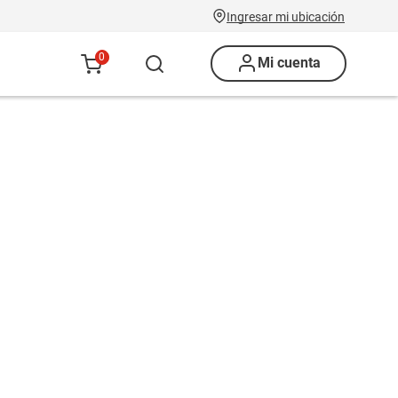
Ingresar mi ubicación
0
Mi cuenta