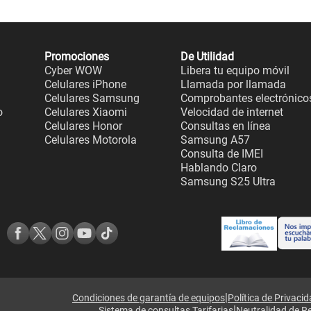
Promociones
De Utilidad
Cyber WOW
Libera tu equipo móvil
Celulares iPhone
Llamada por llamada
Celulares Samsung
Comprobantes electrónico
o
Celulares Xiaomi
Velocidad de internet
Celulares Honor
Consultas en línea
Celulares Motorola
Samsung A57
Consulta de IMEI
Hablando Claro
Samsung S25 Ultra
|
Condiciones de garantía de equipos
Política de Privaci
|
Sistema de consultas Tarifarias
Neutralidad de R