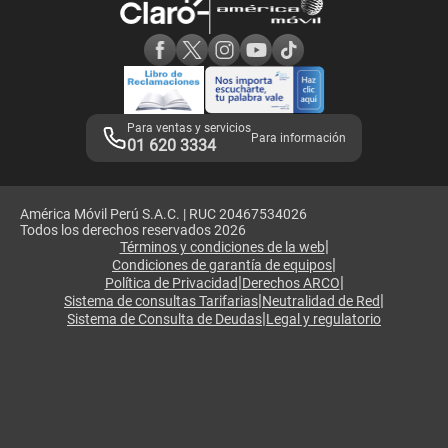
Consulta de reclamos
Consulta de IMEI
Adquirientes iPhone 6, 6S y SE
Hablando Claro
Mensaje de Seguridad
Samsung S25 Ultra
Consideraciones
Términos y Condiciones de Tienda Claro
Libro de Reclamaciones
Legales de marketplace
Para ventas y servicios
Para información
01 620 3334
América Móvil Perú S.A.C. | RUC 20467534026
Todos los derechos reservados 2026
|
Términos y condiciones de la web
|
Condiciones de garantía de equipos
|
|
Política de Privacidad
Derechos ARCO
|
|
Sistema de consultas Tarifarias
Neutralidad de Red
|
Sistema de Consulta de Deudas
Legal y regulatorio