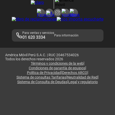
Consulta de reclamos
Consulta de IMEI
Adquirientes iPhone 6, 6S y SE
Hablando Claro
Mensaje de Seguridad
Samsung S25 Ultra
Consideraciones
Términos y Condiciones de Tienda Claro
Libro de Reclamaciones
Legales de marketplace
Para ventas y servicios
Para información
01 620 3334
América Móvil Perú S.A.C. | RUC 20467534026
Todos los derechos reservados 2026
|
Términos y condiciones de la web
|
Condiciones de garantía de equipos
|
|
Política de Privacidad
Derechos ARCO
|
|
Sistema de consultas Tarifarias
Neutralidad de Red
|
Sistema de Consulta de Deudas
Legal y regulatorio