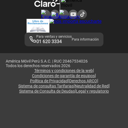
Consulta de reclamos
Consulta de IMEI
Adquirientes iPhone 6, 6S y SE
Hablando Claro
Mensaje de Seguridad
Samsung S25 Ultra
Consideraciones
Términos y Condiciones de Tienda Claro
Libro de Reclamaciones
Legales de marketplace
Para ventas y servicios
Para información
01 620 3334
América Móvil Perú S.A.C. | RUC 20467534026
Todos los derechos reservados 2026
|
Términos y condiciones de la web
|
Condiciones de garantía de equipos
|
|
Política de Privacidad
Derechos ARCO
|
|
Sistema de consultas Tarifarias
Neutralidad de Red
|
Sistema de Consulta de Deudas
Legal y regulatorio