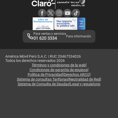
Consulta de reclamos
Consulta de IMEI
Adquirientes iPhone 6, 6S y SE
Hablando Claro
Mensaje de Seguridad
Samsung S25 Ultra
Consideraciones
Términos y Condiciones de Tienda Claro
Libro de Reclamaciones
Legales de marketplace
Para ventas y servicios
Para información
01 620 3334
América Móvil Perú S.A.C. | RUC 20467534026
Todos los derechos reservados 2026
|
Términos y condiciones de la web
|
Condiciones de garantía de equipos
|
|
Política de Privacidad
Derechos ARCO
|
|
Sistema de consultas Tarifarias
Neutralidad de Red
|
Sistema de Consulta de Deudas
Legal y regulatorio