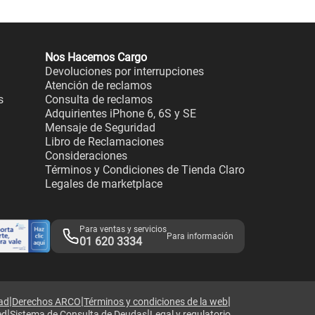
Nos Hacemos Cargo
Devoluciones por interrupciones
Atención de reclamos
s
Consulta de reclamos
Adquirientes iPhone 6, 6S y SE
Mensaje de Seguridad
Libro de Reclamaciones
Consideraciones
Términos y Condiciones de Tienda Claro
Legales de marketplace
Para ventas y servicios
Para información
01 620 3334
|
|
|
dad
Derechos ARCO
Términos y condiciones de la web
|
|
ed
Sistema de Consulta de Deudas
Legal y regulatorio