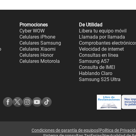
Promociones
De Utilidad
Cyber WOW
Libera tu equipo móvil
Celulares iPhone
Llamada por llamada
Celulares Samsung
Comprobantes electrónico
o
Celulares Xiaomi
Velocidad de internet
Celulares Honor
Consultas en línea
Celulares Motorola
Samsung A57
Consulta de IMEI
Hablando Claro
Samsung S25 Ultra
|
Condiciones de garantía de equipos
Política de Privaci
|
Sistema de consultas Tarifarias
Neutralidad de R