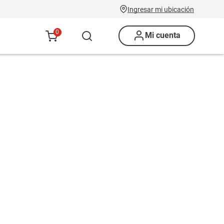
Ingresar mi ubicación
0
Mi cuenta