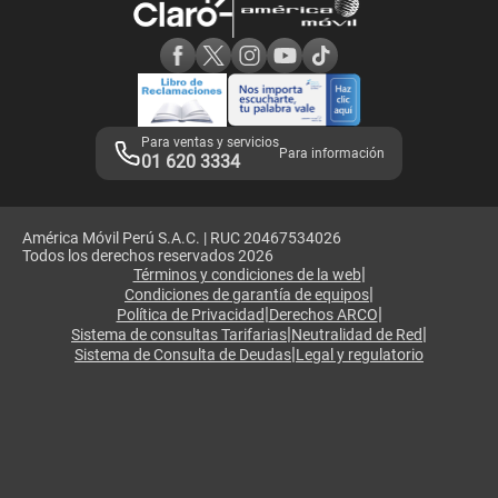
Consulta de reclamos
Consulta de IMEI
Adquirientes iPhone 6, 6S y SE
Hablando Claro
Mensaje de Seguridad
Samsung S25 Ultra
Consideraciones
Términos y Condiciones de Tienda Claro
Libro de Reclamaciones
Legales de marketplace
Para ventas y servicios
Para información
01 620 3334
América Móvil Perú S.A.C. | RUC 20467534026
Todos los derechos reservados 2026
|
Términos y condiciones de la web
|
Condiciones de garantía de equipos
|
|
Política de Privacidad
Derechos ARCO
|
|
Sistema de consultas Tarifarias
Neutralidad de Red
|
Sistema de Consulta de Deudas
Legal y regulatorio