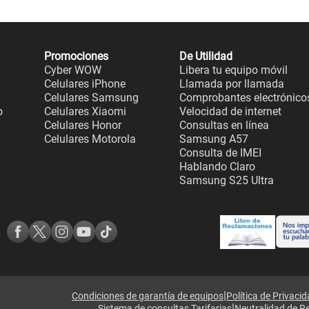
Promociones
De Utilidad
Cyber WOW
Libera tu equipo móvil
Celulares iPhone
Llamada por llamada
Celulares Samsung
Comprobantes electrónico
o
Celulares Xiaomi
Velocidad de internet
Celulares Honor
Consultas en línea
Celulares Motorola
Samsung A57
Consulta de IMEI
Hablando Claro
Samsung S25 Ultra
|
Condiciones de garantía de equipos
Política de Privaci
|
Sistema de consultas Tarifarias
Neutralidad de R