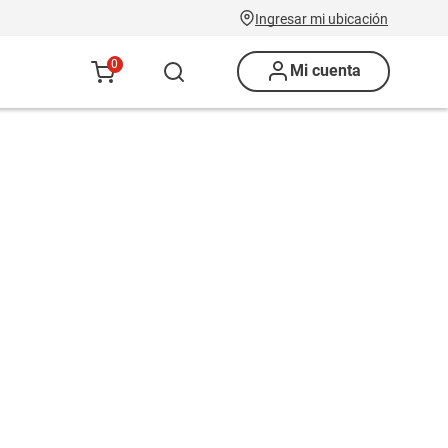
Ingresar mi ubicación
0
Mi cuenta