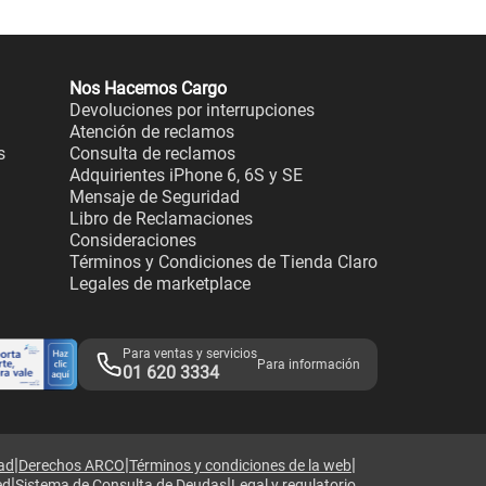
Nos Hacemos Cargo
Devoluciones por interrupciones
Atención de reclamos
s
Consulta de reclamos
Adquirientes iPhone 6, 6S y SE
Mensaje de Seguridad
Libro de Reclamaciones
Consideraciones
Términos y Condiciones de Tienda Claro
Legales de marketplace
Para ventas y servicios
Para información
01 620 3334
|
|
|
dad
Derechos ARCO
Términos y condiciones de la web
|
|
ed
Sistema de Consulta de Deudas
Legal y regulatorio