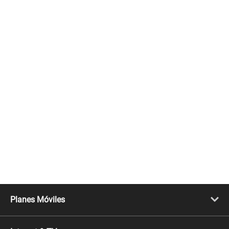
Planes Móviles
Portabilidad
Línea Nueva