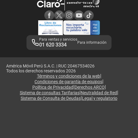
Consulta de reclamos
Consulta de IMEI
Adquirientes iPhone 6, 6S y SE
Hablando Claro
Mensaje de Seguridad
Samsung S25 Ultra
Consideraciones
Términos y Condiciones de Tienda Claro
Libro de Reclamaciones
Legales de marketplace
Para ventas y servicios
Para información
01 620 3334
América Móvil Perú S.A.C. | RUC 20467534026
Todos los derechos reservados 2026
|
Términos y condiciones de la web
|
Condiciones de garantía de equipos
|
|
Política de Privacidad
Derechos ARCO
|
|
Sistema de consultas Tarifarias
Neutralidad de Red
|
Sistema de Consulta de Deudas
Legal y regulatorio