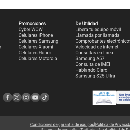
Promociones
De Utilidad
Cyber WOW
Libera tu equipo móvil
Celulares iPhone
Llamada por llamada
Celulares Samsung
Comprobantes electrónico
o
Celulares Xiaomi
Velocidad de internet
Celulares Honor
Consultas en línea
Celulares Motorola
Samsung A57
Consulta de IMEI
Hablando Claro
Samsung S25 Ultra
|
Condiciones de garantía de equipos
Política de Privaci
|
Sistema de consultas Tarifarias
Neutralidad de R