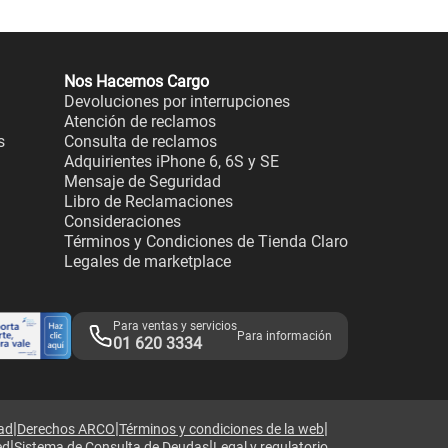
Nos Hacemos Cargo
Devoluciones por interrupciones
Atención de reclamos
s
Consulta de reclamos
Adquirientes iPhone 6, 6S y SE
Mensaje de Seguridad
Libro de Reclamaciones
Consideraciones
Términos y Condiciones de Tienda Claro
Legales de marketplace
Para ventas y servicios
Para información
01 620 3334
|
|
|
dad
Derechos ARCO
Términos y condiciones de la web
|
|
ed
Sistema de Consulta de Deudas
Legal y regulatorio