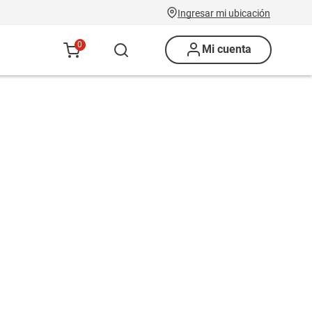
Ingresar mi ubicación
0
Mi cuenta