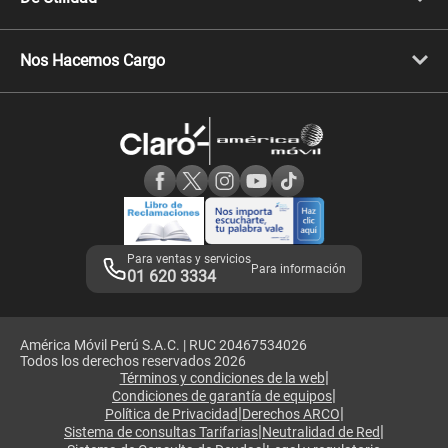
Celulares Samsung
Celulares Xiaomi
Libera tu equipo móvil
Celulares Honor
Llamada por llamada
Celulares Motorola
Nos Hacemos Cargo
Comprobantes electrónicos
Velocidad de internet
Devoluciones por interrupciones
Consultas en línea
Atención de reclamos
Samsung A57
Consulta de reclamos
Consulta de IMEI
Adquirientes iPhone 6, 6S y SE
Hablando Claro
Mensaje de Seguridad
Samsung S25 Ultra
Consideraciones
Términos y Condiciones de Tienda Claro
Libro de Reclamaciones
Legales de marketplace
Para ventas y servicios
Para información
01 620 3334
América Móvil Perú S.A.C. | RUC 20467534026
Todos los derechos reservados 2026
|
Términos y condiciones de la web
|
Condiciones de garantía de equipos
|
|
Política de Privacidad
Derechos ARCO
|
|
Sistema de consultas Tarifarias
Neutralidad de Red