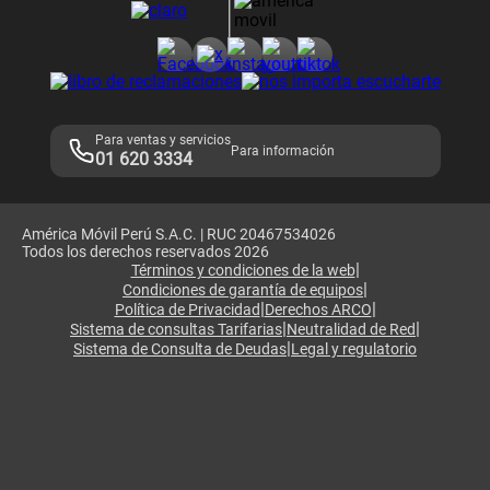
Consulta de reclamos
Consulta de IMEI
Adquirientes iPhone 6, 6S y SE
Hablando Claro
Mensaje de Seguridad
Samsung S25 Ultra
Consideraciones
Términos y Condiciones de Tienda Claro
Libro de Reclamaciones
Legales de marketplace
Para ventas y servicios
Para información
01 620 3334
América Móvil Perú S.A.C. | RUC 20467534026
Todos los derechos reservados 2026
|
Términos y condiciones de la web
|
Condiciones de garantía de equipos
|
|
Política de Privacidad
Derechos ARCO
|
|
Sistema de consultas Tarifarias
Neutralidad de Red
|
Sistema de Consulta de Deudas
Legal y regulatorio