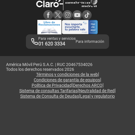
Consulta de reclamos
Consulta de IMEI
Adquirientes iPhone 6, 6S y SE
Hablando Claro
Mensaje de Seguridad
Samsung S25 Ultra
Consideraciones
Términos y Condiciones de Tienda Claro
Libro de Reclamaciones
Legales de marketplace
Para ventas y servicios
Para información
01 620 3334
América Móvil Perú S.A.C. | RUC 20467534026
Todos los derechos reservados 2026
|
Términos y condiciones de la web
|
Condiciones de garantía de equipos
|
|
Política de Privacidad
Derechos ARCO
|
|
Sistema de consultas Tarifarias
Neutralidad de Red
|
Sistema de Consulta de Deudas
Legal y regulatorio