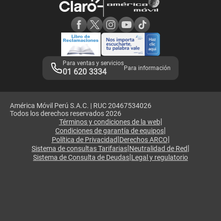
Consulta de reclamos
Consulta de IMEI
Adquirientes iPhone 6, 6S y SE
Hablando Claro
Mensaje de Seguridad
Samsung S25 Ultra
Consideraciones
Términos y Condiciones de Tienda Claro
Libro de Reclamaciones
Legales de marketplace
Para ventas y servicios
Para información
01 620 3334
América Móvil Perú S.A.C. | RUC 20467534026
Todos los derechos reservados 2026
|
Términos y condiciones de la web
|
Condiciones de garantía de equipos
|
|
Política de Privacidad
Derechos ARCO
|
|
Sistema de consultas Tarifarias
Neutralidad de Red
|
Sistema de Consulta de Deudas
Legal y regulatorio