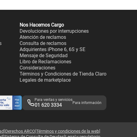
Nos Hacemos Cargo
Devoluciones por interrupciones
Atención de reclamos
s
Consulta de reclamos
Adquirientes iPhone 6, 6S y SE
Mensaje de Seguridad
Libro de Reclamaciones
Consideraciones
Términos y Condiciones de Tienda Claro
Legales de marketplace
Para ventas y servicios
Para información
01 620 3334
|
|
|
dad
Derechos ARCO
Términos y condiciones de la web
|
|
ed
Sistema de Consulta de Deudas
Legal y regulatorio