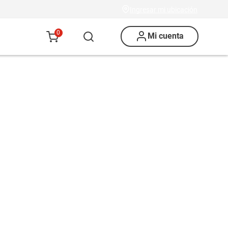
Ingresar mi ubicación
0
Mi cuenta