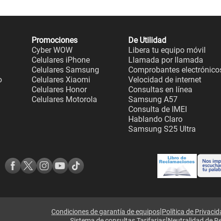
Promociones
De Utilidad
Cyber WOW
Libera tu equipo móvil
Celulares iPhone
Llamada por llamada
Celulares Samsung
Comprobantes electrónico
o
Celulares Xiaomi
Velocidad de internet
Celulares Honor
Consultas en línea
Celulares Motorola
Samsung A57
Consulta de IMEI
Hablando Claro
Samsung S25 Ultra
|
Condiciones de garantía de equipos
Política de Privaci
|
Sistema de consultas Tarifarias
Neutralidad de R