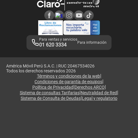
Consulta de reclamos
Consulta de IMEI
Adquirientes iPhone 6, 6S y SE
Hablando Claro
Mensaje de Seguridad
Samsung S25 Ultra
Consideraciones
Términos y Condiciones de Tienda Claro
Libro de Reclamaciones
Legales de marketplace
Para ventas y servicios
Para información
01 620 3334
América Móvil Perú S.A.C. | RUC 20467534026
Todos los derechos reservados 2026
|
Términos y condiciones de la web
|
Condiciones de garantía de equipos
|
|
Política de Privacidad
Derechos ARCO
|
|
Sistema de consultas Tarifarias
Neutralidad de Red
|
Sistema de Consulta de Deudas
Legal y regulatorio