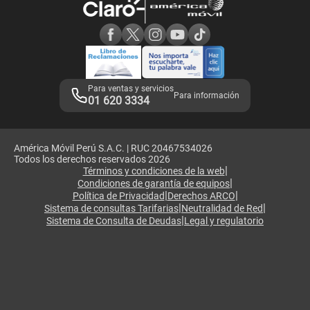
Consulta de reclamos
Consulta de IMEI
Adquirientes iPhone 6, 6S y SE
Hablando Claro
Mensaje de Seguridad
Samsung S25 Ultra
Consideraciones
Términos y Condiciones de Tienda Claro
Libro de Reclamaciones
Legales de marketplace
Para ventas y servicios
Para información
01 620 3334
América Móvil Perú S.A.C. | RUC 20467534026
Todos los derechos reservados 2026
|
Términos y condiciones de la web
|
Condiciones de garantía de equipos
|
|
Política de Privacidad
Derechos ARCO
|
|
Sistema de consultas Tarifarias
Neutralidad de Red
|
Sistema de Consulta de Deudas
Legal y regulatorio