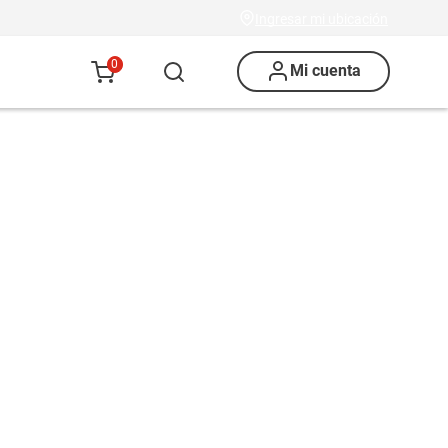
Ingresar mi ubicación
0
Mi cuenta