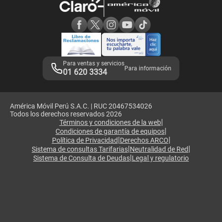
Consulta de reclamos
Consulta de IMEI
Adquirientes iPhone 6, 6S y SE
Hablando Claro
Mensaje de Seguridad
Samsung S25 Ultra
Consideraciones
Términos y Condiciones de Tienda Claro
Libro de Reclamaciones
Legales de marketplace
Para ventas y servicios
Para información
01 620 3334
América Móvil Perú S.A.C. | RUC 20467534026
Todos los derechos reservados 2026
|
Términos y condiciones de la web
|
Condiciones de garantía de equipos
|
|
Política de Privacidad
Derechos ARCO
|
|
Sistema de consultas Tarifarias
Neutralidad de Red
|
Sistema de Consulta de Deudas
Legal y regulatorio