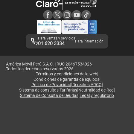
Consulta de reclamos
Consulta de IMEI
Adquirientes iPhone 6, 6S y SE
Hablando Claro
Mensaje de Seguridad
Samsung S25 Ultra
Consideraciones
Términos y Condiciones de Tienda Claro
Libro de Reclamaciones
Legales de marketplace
Para ventas y servicios
Para información
01 620 3334
América Móvil Perú S.A.C. | RUC 20467534026
Todos los derechos reservados 2026
|
Términos y condiciones de la web
|
Condiciones de garantía de equipos
|
|
Política de Privacidad
Derechos ARCO
|
|
Sistema de consultas Tarifarias
Neutralidad de Red
|
Sistema de Consulta de Deudas
Legal y regulatorio