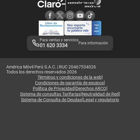
Consulta de reclamos
Consulta de IMEI
Adquirientes iPhone 6, 6S y SE
Hablando Claro
Mensaje de Seguridad
Samsung S25 Ultra
Consideraciones
Términos y Condiciones de Tienda Claro
Libro de Reclamaciones
Legales de marketplace
Para ventas y servicios
Para información
01 620 3334
América Móvil Perú S.A.C. | RUC 20467534026
Todos los derechos reservados 2026
|
Términos y condiciones de la web
|
Condiciones de garantía de equipos
|
|
Política de Privacidad
Derechos ARCO
|
|
Sistema de consultas Tarifarias
Neutralidad de Red
|
Sistema de Consulta de Deudas
Legal y regulatorio