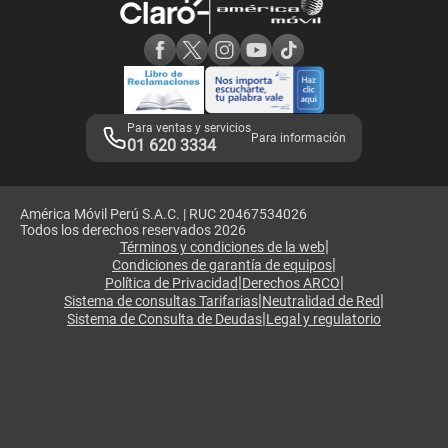
Consulta de reclamos
Consulta de IMEI
Adquirientes iPhone 6, 6S y SE
Hablando Claro
Mensaje de Seguridad
Samsung S25 Ultra
Consideraciones
Términos y Condiciones de Tienda Claro
Libro de Reclamaciones
Legales de marketplace
Para ventas y servicios
Para información
01 620 3334
América Móvil Perú S.A.C. | RUC 20467534026
Todos los derechos reservados 2026
|
Términos y condiciones de la web
|
Condiciones de garantía de equipos
|
|
Política de Privacidad
Derechos ARCO
|
|
Sistema de consultas Tarifarias
Neutralidad de Red
|
Sistema de Consulta de Deudas
Legal y regulatorio