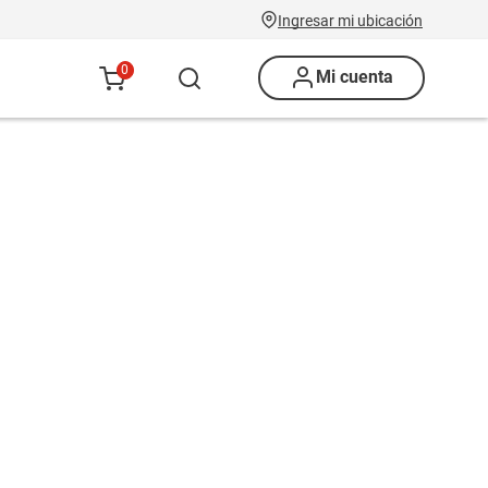
Ingresar mi ubicación
0
Mi cuenta