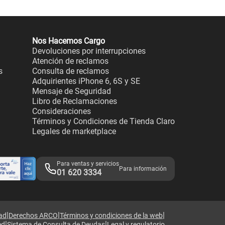
Nos Hacemos Cargo
Devoluciones por interrupciones
Atención de reclamos
s
Consulta de reclamos
Adquirientes iPhone 6, 6S y SE
Mensaje de Seguridad
Libro de Reclamaciones
Consideraciones
Términos y Condiciones de Tienda Claro
Legales de marketplace
Para ventas y servicios
Para información
01 620 3334
|
|
|
dad
Derechos ARCO
Términos y condiciones de la web
|
|
ed
Sistema de Consulta de Deudas
Legal y regulatorio