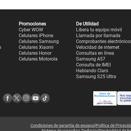
Promociones
De Utilidad
Cyber WOW
Libera tu equipo móvil
Celulares iPhone
Llamada por llamada
Celulares Samsung
Comprobantes electrónico
o
Celulares Xiaomi
Velocidad de internet
Celulares Honor
Consultas en línea
Celulares Motorola
Samsung A57
Consulta de IMEI
Hablando Claro
Samsung S25 Ultra
|
Condiciones de garantía de equipos
Política de Privaci
|
Sistema de consultas Tarifarias
Neutralidad de R