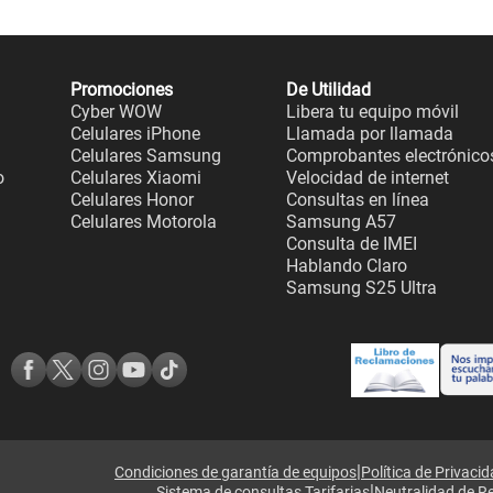
Promociones
De Utilidad
Cyber WOW
Libera tu equipo móvil
Celulares iPhone
Llamada por llamada
Celulares Samsung
Comprobantes electrónico
o
Celulares Xiaomi
Velocidad de internet
Celulares Honor
Consultas en línea
Celulares Motorola
Samsung A57
Consulta de IMEI
Hablando Claro
Samsung S25 Ultra
|
Condiciones de garantía de equipos
Política de Privaci
|
Sistema de consultas Tarifarias
Neutralidad de R