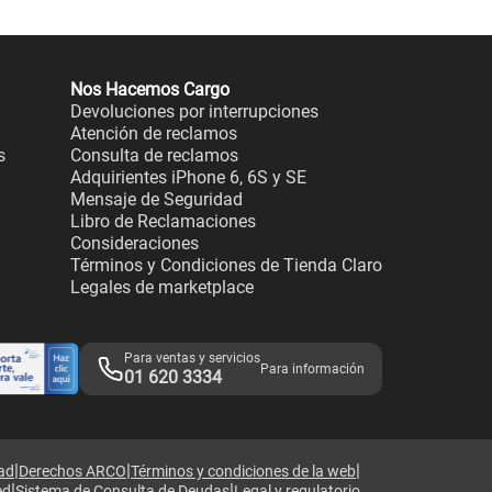
Nos Hacemos Cargo
Devoluciones por interrupciones
Atención de reclamos
s
Consulta de reclamos
Adquirientes iPhone 6, 6S y SE
Mensaje de Seguridad
Libro de Reclamaciones
Consideraciones
Términos y Condiciones de Tienda Claro
Legales de marketplace
Para ventas y servicios
Para información
01 620 3334
|
|
|
dad
Derechos ARCO
Términos y condiciones de la web
|
|
ed
Sistema de Consulta de Deudas
Legal y regulatorio