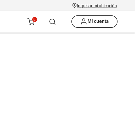
Ingresar mi ubicación
0
Mi cuenta