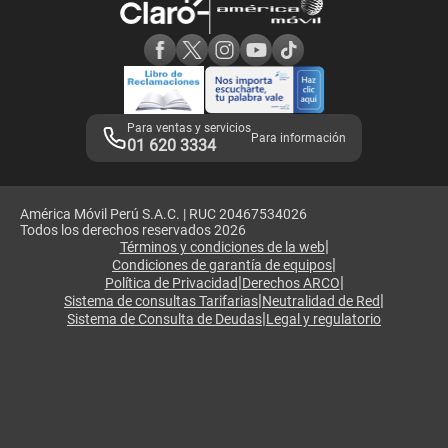
Consulta de reclamos
Consulta de IMEI
Adquirientes iPhone 6, 6S y SE
Hablando Claro
Mensaje de Seguridad
Samsung S25 Ultra
Consideraciones
Términos y Condiciones de Tienda Claro
Libro de Reclamaciones
Legales de marketplace
Para ventas y servicios
Para información
01 620 3334
América Móvil Perú S.A.C. | RUC 20467534026
Todos los derechos reservados 2026
|
Términos y condiciones de la web
|
Condiciones de garantía de equipos
|
|
Política de Privacidad
Derechos ARCO
|
|
Sistema de consultas Tarifarias
Neutralidad de Red
|
Sistema de Consulta de Deudas
Legal y regulatorio