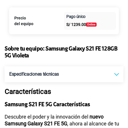
Paga en
Pago único
Precio
25GB
en alta velocidad
Al contado
Cuotas Claro
cuotas sin
S/
29.90
del equipo
S/
1239.00
Paga solo
intereses
45GB
en alta velocidad
S/
49.90
Sobre tu equipo:
Paga solo
Samsung
Galaxy S21 FE 128GB
5G Violeta
Especificaciones técnicas
Características
Tecnología de Pantalla
FHD+ Dynamic AMOLED 2X
Samsung S21 FE 5G Características
Procesador
SEC | Exynos 2100
Descubre el poder y la innovación del
nuevo
Samsung Galaxy S21 FE 5G
, ahora al alcance de tu