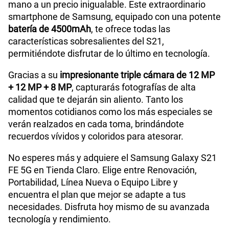
mano a un precio inigualable. Este extraordinario
smartphone de Samsung, equipado con una potente
Tamaño de Pantalla
6.4"
batería de 4500mAh
, te ofrece todas las
características sobresalientes del S21,
permitiéndote disfrutar de lo último en tecnología.
Cámara de fotos Principal
12 MP + 12 MP + 8 MP
Gracias a su
impresionante triple cámara de 12 MP
+ 12 MP + 8 MP
, capturarás fotografías de alta
Cámara de fotos Frontal
32 MP
calidad que te dejarán sin aliento. Tanto los
momentos cotidianos como los más especiales se
verán realzados en cada toma, brindándote
Tipo de Batería
Li-ion 4500 mAh
recuerdos vívidos y coloridos para atesorar.
No esperes más y adquiere el Samsung Galaxy S21
FE 5G en Tienda Claro. Elige entre Renovación,
Portabilidad, Línea Nueva o Equipo Libre y
encuentra el plan que mejor se adapte a tus
necesidades. Disfruta hoy mismo de su avanzada
tecnología y rendimiento.