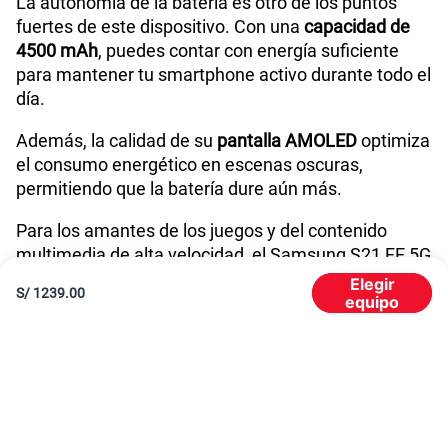
La autonomía de la batería es otro de los puntos
fuertes de este dispositivo. Con una
capacidad de
4500 mAh
, puedes contar con energía suficiente
para mantener tu smartphone activo durante todo el
día.
Además, la calidad de su
pantalla AMOLED
optimiza
el consumo energético en escenas oscuras,
permitiendo que la batería dure aún más.
Para los amantes de los juegos y del contenido
multimedia de alta velocidad, el Samsung S21 FE 5G
viene equipado con una de las pantallas más
Elegir
S/
1239.00
rápidas del mercado.
equipo
Su tasa de refresco de 120hz
te permitirá
disfrutar al
máximo de juegos shooter como Call of Duty
Mobile, Free Fire
, así como de películas con alta
velocidad de fotogramas. Prepárate para vivir una
experiencia visual impresionante con el Samsung