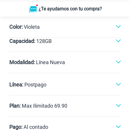
¿Te ayudamos con tu compra?
Color:
Violeta
Capacidad:
128GB
128GB
Modalidad:
Línea Nueva
Línea Nueva
Portabilidad
Línea:
Postpago
Renovación
Celular liberado
Postpago
Prepago
Plan:
Max Ilimitado 69.90
Max
Max Ilimitado
Pago:
Al contado