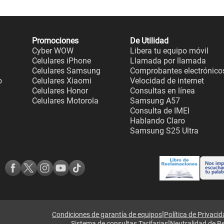
Promociones
De Utilidad
Cyber WOW
Libera tu equipo móvil
Celulares iPhone
Llamada por llamada
Celulares Samsung
Comprobantes electrónico
o
Celulares Xiaomi
Velocidad de internet
Celulares Honor
Consultas en línea
Celulares Motorola
Samsung A57
Consulta de IMEI
Hablando Claro
Samsung S25 Ultra
|
Condiciones de garantía de equipos
Política de Privaci
|
Sistema de consultas Tarifarias
Neutralidad de R