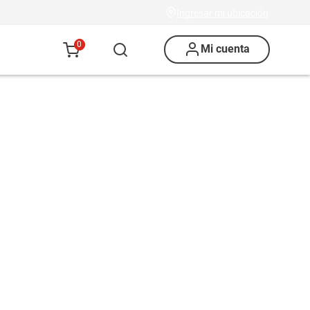
Ingresar mi ubicación
0
Mi cuenta