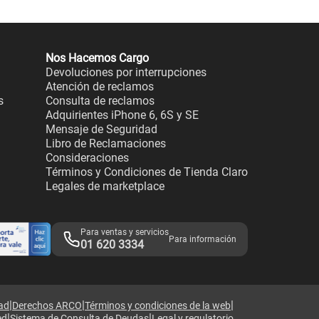
Nos Hacemos Cargo
Devoluciones por interrupciones
Atención de reclamos
s
Consulta de reclamos
Adquirientes iPhone 6, 6S y SE
Mensaje de Seguridad
Libro de Reclamaciones
Consideraciones
Términos y Condiciones de Tienda Claro
Legales de marketplace
Para ventas y servicios
Para información
01 620 3334
|
|
|
dad
Derechos ARCO
Términos y condiciones de la web
|
|
ed
Sistema de Consulta de Deudas
Legal y regulatorio