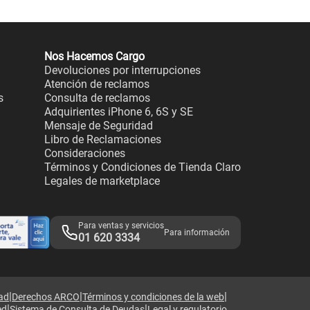
Nos Hacemos Cargo
Devoluciones por interrupciones
Atención de reclamos
s
Consulta de reclamos
Adquirientes iPhone 6, 6S y SE
Mensaje de Seguridad
Libro de Reclamaciones
Consideraciones
Términos y Condiciones de Tienda Claro
Legales de marketplace
Para ventas y servicios
Para información
01 620 3334
|
|
|
dad
Derechos ARCO
Términos y condiciones de la web
|
|
ed
Sistema de Consulta de Deudas
Legal y regulatorio