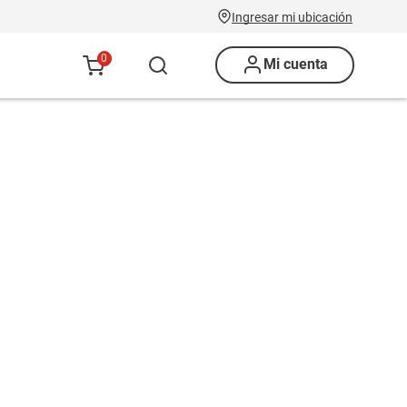
Ingresar mi ubicación
0
Mi cuenta