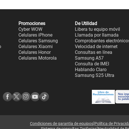
Promociones
De Utilidad
Cyber WOW
Libera tu equipo móvil
Celulares iPhone
Llamada por llamada
Celulares Samsung
Comprobantes electrónico
o
Celulares Xiaomi
Velocidad de internet
Celulares Honor
Consultas en línea
Celulares Motorola
Samsung A57
Consulta de IMEI
Hablando Claro
Samsung S25 Ultra
|
Condiciones de garantía de equipos
Política de Privaci
|
Sistema de consultas Tarifarias
Neutralidad de R