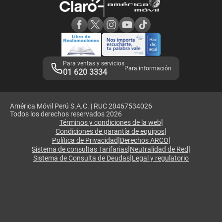
Consulta de reclamos
Consulta de IMEI
Adquirientes iPhone 6, 6S y SE
Hablando Claro
Mensaje de Seguridad
Samsung S25 Ultra
Consideraciones
Términos y Condiciones de Tienda Claro
Libro de Reclamaciones
Legales de marketplace
Para ventas y servicios
Para información
01 620 3334
América Móvil Perú S.A.C. | RUC 20467534026
Todos los derechos reservados 2026
|
Términos y condiciones de la web
|
Condiciones de garantía de equipos
|
|
Política de Privacidad
Derechos ARCO
|
|
Sistema de consultas Tarifarias
Neutralidad de Red
|
Sistema de Consulta de Deudas
Legal y regulatorio