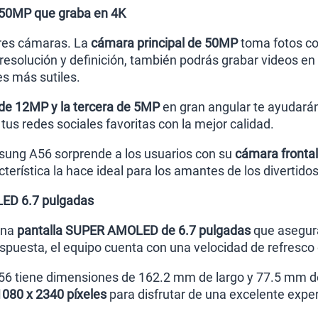
 50MP que graba en 4K
tres cámaras. La
cámara principal de 50MP
toma fotos c
 resolución y definición, también podrás grabar videos e
es más sutiles.
e 12MP y la tercera de 5MP
en gran angular te ayudarán 
us redes sociales favoritas con la mejor calidad.
msung A56 sorprende a los usuarios con su
cámara fronta
cterística la hace ideal para los amantes de los divertidos
LED 6.7 pulgadas
una
pantalla SUPER AMOLED de 6.7 pulgadas
que asegura
respuesta, el equipo cuenta con una velocidad de refresco
6 tiene dimensiones de 162.2 mm de largo y 77.5 mm de
1080 x 2340 píxeles
para disfrutar de una excelente experie