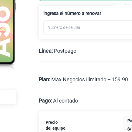
Ingresa el número a renovar
Línea:
Postpago
Postpago
Plan:
Max Negocios Ilimitado + 159.90
Max
?
Pago:
Al contado
Al contado
Cuotas C
Pa
Precio
Paga solo
del equipo
S