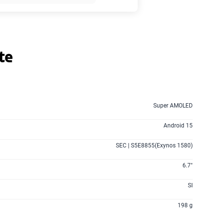
135GB
en alta velocidad
S/
95.90
te
160GB
en alta velocidad
S/
109.90
110GB
en alta velocidad
Super AMOLED
S/
69.90
Android 15
175GB
en alta velocidad
SEC | S5E8855(Exynos 1580)
S/
159.90
6.7"
185GB
en alta velocidad
SI
S/
189.90
198 g