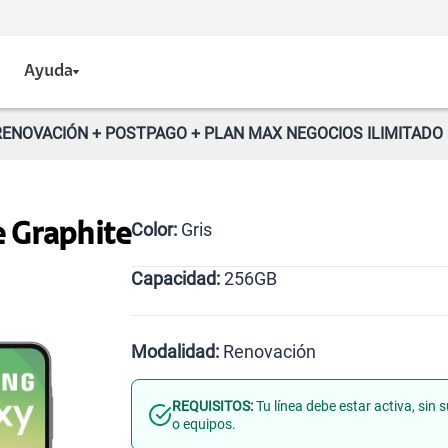
Ayuda
ENOVACIÓN + POSTPAGO + PLAN MAX NEGOCIOS ILIMITADO 
Color:
Gris
 Graphite
Capacidad:
256GB
256GB
Modalidad:
Renovación
REQUISITOS:
Tu línea debe estar activa, sin
Línea Nueva
Portabilidad
o equipos.