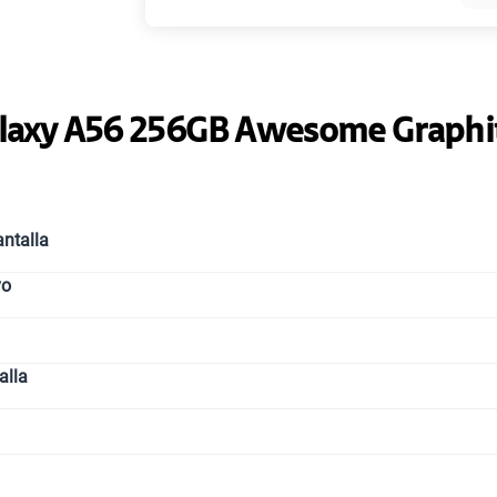
Paga solo
laxy A56 256GB Awesome Graphi
Paga solo
ntalla
Paga solo
vo
Paga solo
alla
Paga solo