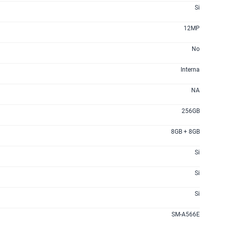
200GB
en alta velocidad
Si
S/
289.90
12MP
No
planes
Interna
NA
256GB
8GB + 8GB
Si
Si
Si
SM-A566E