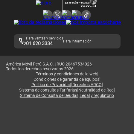
Consulta de reclamos
Consulta de IMEI
Adquirientes iPhone 6, 6S y SE
Hablando Claro
Mensaje de Seguridad
Samsung S25 Ultra
Consideraciones
Términos y Condiciones de Tienda Claro
Libro de Reclamaciones
Legales de marketplace
Para ventas y servicios
Para información
01 620 3334
América Móvil Perú S.A.C. | RUC 20467534026
Todos los derechos reservados 2026
|
Términos y condiciones de la web
|
Condiciones de garantía de equipos
|
|
Política de Privacidad
Derechos ARCO
|
|
Sistema de consultas Tarifarias
Neutralidad de Red
|
Sistema de Consulta de Deudas
Legal y regulatorio