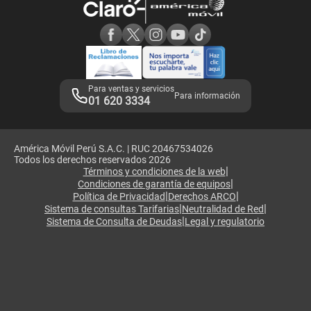
Consulta de reclamos
Consulta de IMEI
Adquirientes iPhone 6, 6S y SE
Hablando Claro
Mensaje de Seguridad
Samsung S25 Ultra
Consideraciones
Términos y Condiciones de Tienda Claro
Libro de Reclamaciones
Legales de marketplace
Para ventas y servicios
Para información
01 620 3334
América Móvil Perú S.A.C. | RUC 20467534026
Todos los derechos reservados 2026
|
Términos y condiciones de la web
|
Condiciones de garantía de equipos
|
|
Política de Privacidad
Derechos ARCO
|
|
Sistema de consultas Tarifarias
Neutralidad de Red
|
Sistema de Consulta de Deudas
Legal y regulatorio