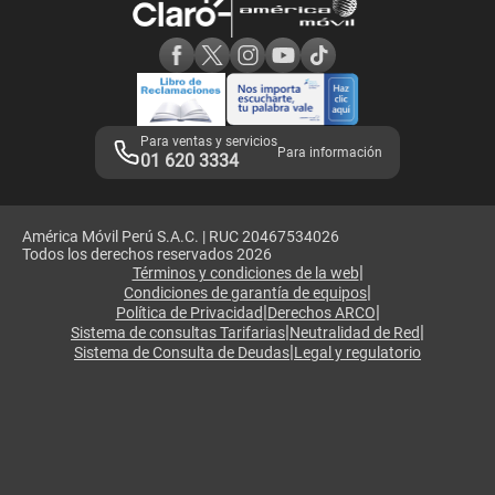
Consulta de reclamos
Consulta de IMEI
Adquirientes iPhone 6, 6S y SE
Hablando Claro
Mensaje de Seguridad
Samsung S25 Ultra
Consideraciones
Términos y Condiciones de Tienda Claro
Libro de Reclamaciones
Legales de marketplace
Para ventas y servicios
Para información
01 620 3334
América Móvil Perú S.A.C. | RUC 20467534026
Todos los derechos reservados 2026
|
Términos y condiciones de la web
|
Condiciones de garantía de equipos
|
|
Política de Privacidad
Derechos ARCO
|
|
Sistema de consultas Tarifarias
Neutralidad de Red
|
Sistema de Consulta de Deudas
Legal y regulatorio