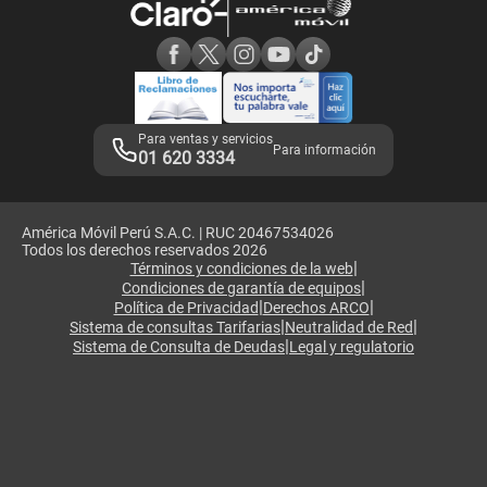
Consulta de reclamos
Consulta de IMEI
Adquirientes iPhone 6, 6S y SE
Hablando Claro
Mensaje de Seguridad
Samsung S25 Ultra
Consideraciones
Términos y Condiciones de Tienda Claro
Libro de Reclamaciones
Legales de marketplace
Para ventas y servicios
Para información
01 620 3334
América Móvil Perú S.A.C. | RUC 20467534026
Todos los derechos reservados 2026
|
Términos y condiciones de la web
|
Condiciones de garantía de equipos
|
|
Política de Privacidad
Derechos ARCO
|
|
Sistema de consultas Tarifarias
Neutralidad de Red
|
Sistema de Consulta de Deudas
Legal y regulatorio