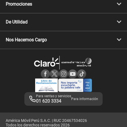
Internet + TV
Migración
Promociones
Mejora tu plan
Conviértete en Full Claro
Cyber WOW
Celulares iPhone
De Utilidad
Celulares Samsung
Celulares Xiaomi
Libera tu equipo móvil
Celulares Honor
Llamada por llamada
Celulares Motorola
Nos Hacemos Cargo
Comprobantes electrónicos
Velocidad de internet
Devoluciones por interrupciones
Consultas en línea
Atención de reclamos
Samsung A57
Consulta de reclamos
Consulta de IMEI
Adquirientes iPhone 6, 6S y SE
Hablando Claro
Mensaje de Seguridad
Samsung S25 Ultra
Consideraciones
Términos y Condiciones de Tienda Claro
Libro de Reclamaciones
Legales de marketplace
Para ventas y servicios
Para información
01 620 3334
América Móvil Perú S.A.C. | RUC 20467534026
Todos los derechos reservados 2026