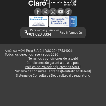
Consulta de reclamos
Consulta de IMEI
Adquirientes iPhone 6, 6S y SE
Hablando Claro
Mensaje de Seguridad
Samsung S25 Ultra
Consideraciones
Términos y Condiciones de Tienda Claro
Libro de Reclamaciones
Legales de marketplace
Para ventas y servicios
Para información
01 620 3334
América Móvil Perú S.A.C. | RUC 20467534026
Todos los derechos reservados 2026
|
Términos y condiciones de la web
|
Condiciones de garantía de equipos
|
|
Política de Privacidad
Derechos ARCO
|
|
Sistema de consultas Tarifarias
Neutralidad de Red
|
Sistema de Consulta de Deudas
Legal y regulatorio